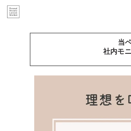
Skip to main content
当
社内モ