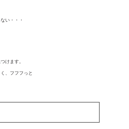
らない・・・
見つけます。
しく、フフフっと