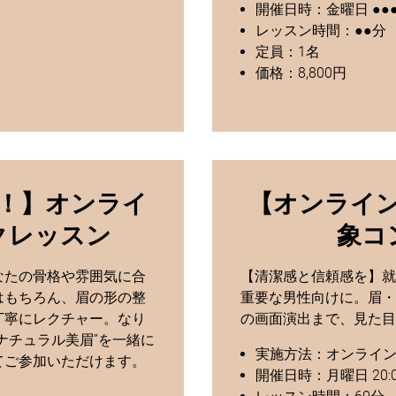
開催日時：金曜日 ●●
レッスン時間：●●分
定員：1名
価格：8,800円
！】オンライ
【オンライ
クレッスン
象コ
なたの骨格や雰囲気に合
【清潔感と信頼感を】就
はもちろん、眉の形の整
重要な男性向けに。眉・
丁寧にレクチャー。なり
の画面演出まで、見た目
ナチュラル美眉”を一緒に
実施方法：オンライ
てご参加いただけます。
開催日時：月曜日 20:0