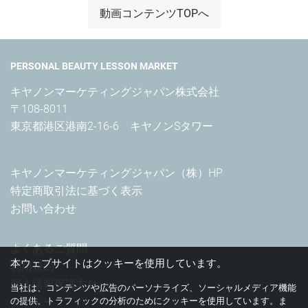
動画コンテンツTOPへ
PERSONAL BEAUTY LESSON MARKET
キヤノンマーケティングジャパン株式会社

〒108-8011

東京都港区港南2-16-6　キヤノンSタワー
キヤノンマーケティングジャパン（株）HP
特定商取引法に基づく表示
お問い合わせ
よくあるご質問
本ウェブサイトはクッキーを使用しています。
利用規約
個人情報保護方針
当社は、コンテンツや広告のパーソナライズ、ソーシャルメディア機能
の提供、トラフィックの分析のためにクッキーを使用しています。ま
クッキー