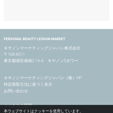
PERSONAL BEAUTY LESSON MARKET
キヤノンマーケティングジャパン株式会社

〒108-8011

東京都港区港南2-16-6　キヤノンSタワー
キヤノンマーケティングジャパン（株）HP
特定商取引法に基づく表示
お問い合わせ
よくあるご質問
本ウェブサイトはクッキーを使用しています。
利用規約