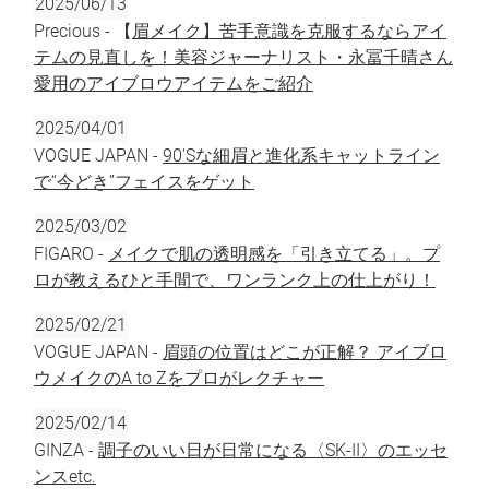
2025/06/13
Precious - 【
眉メイク】苦手意識を克服するならアイ
テムの見直しを！美容ジャーナリスト・永冨千晴さん
愛用のアイブロウアイテムをご紹介
2025/04/01
VOGUE JAPAN -
90'Sな細眉と進化系キャットライン
で“今どき”フェイスをゲット
2025/03/02
FIGARO -
メイクで肌の透明感を「引き立てる」。プ
ロが教えるひと手間で、ワンランク上の仕上がり！
2025/02/21
VOGUE JAPAN -
眉頭の位置はどこが正解？ アイブロ
ウメイクのA to Zをプロがレクチャー
2025/02/14
GINZA -
調子のいい日が日常になる〈SK-II〉のエッセ
ンスetc.