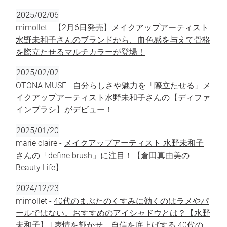
2025/02/06
mimollet -
【2月6日発売】メイクアップアーティスト
水野未和子さんのブランドから、血色感を与えて骨格
を際立たせるマルチカラーが登場！
2025/02/02
OTONA MUSE -
自分らしさや魅力を「際立たせる」メ
イクアップアーティスト水野未和子さんの【ディファ
インブラシ】がデビュー！
2025/01/20
marie claire -
メイクアップアーティスト 水野未和子
さんの「define brush」に注目！【倉田真由美の
Beauty Life】
2024/12/23
mimollet -
40代のまぶたのくすみに効くのはラメやパ
ールではない。おすすめのアイシャドウとは？【水野
未和子】 | 表情を輝かせ、自信を底上げする 40代の