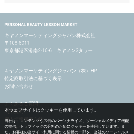
PERSONAL BEAUTY LESSON MARKET
キヤノンマーケティングジャパン株式会社

〒108-8011

東京都港区港南2-16-6　キヤノンSタワー
キヤノンマーケティングジャパン（株）HP
特定商取引法に基づく表示
お問い合わせ
よくあるご質問
本ウェブサイトはクッキーを使用しています。
利用規約
個人情報保護方針
当社は、コンテンツや広告のパーソナライズ、ソーシャルメディア機能
クッキー
の提供、トラフィックの分析のためにクッキーを使用しています。ま
た、お客様の当サイト利用に関する情報の一部を、当社のソーシャルメ