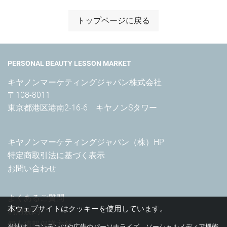
トップページに戻る
PERSONAL BEAUTY LESSON MARKET
キヤノンマーケティングジャパン株式会社

〒108-8011

東京都港区港南2-16-6　キヤノンSタワー
キヤノンマーケティングジャパン（株）HP
特定商取引法に基づく表示
お問い合わせ
よくあるご質問
本ウェブサイトはクッキーを使用しています。
利用規約
個人情報保護方針
当社は、コンテンツや広告のパーソナライズ、ソーシャルメディア機能