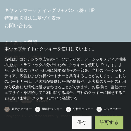
キヤノンマーケティングジャパン（株）HP
特定商取引法に基づく表示
お問い合わせ
よくあるご質問
本ウェブサイトはクッキーを使用しています。
利用規約
個人情報保護方針
当社は、コンテンツや広告のパーソナライズ、ソーシャルメディア機能
クッキー
の提供、トラフィックの分析のためにクッキーを使用しています。ま
た、お客様の当サイト利用に関する情報の一部を、当社のソーシャルメ
ディア、広告および分析パートナーと共有することがあります。これら
のパートナーは、お客様が提供した他の情報や、お客様のサービス利用
お支払い方法
から収集した情報と組み合わせることができます。お客様は、当社のウ
ェブサイトを継続してご利用になる場合、当社のクッキーに同意するこ
とになります。
クッキーについて確認する
必要なクッキー
機能性クッキー
分析用クッキー
広告クッキー
Copyright © 2026 Personal Beauty Lesson Market
Powered by
dg-1.jp
保存
許可する